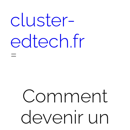
Aller
cluster-
au
contenu
edtech.fr
Comment
devenir un