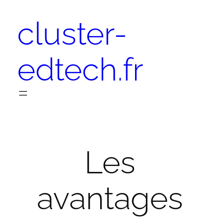
Aller
cluster-
au
contenu
edtech.fr
Les
avantages