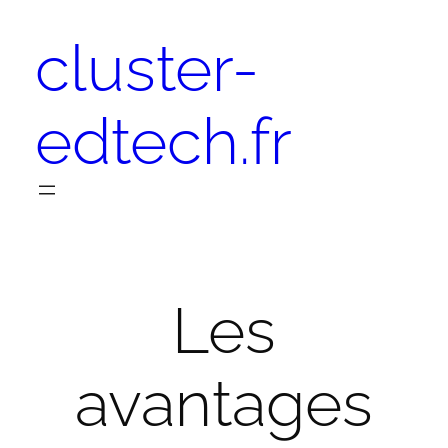
Aller
cluster-
au
contenu
edtech.fr
Les
avantages