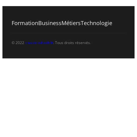
Formation
Business
Métiers
Technologie
© 2022
cluster-edtech.fr
. Tous droits réservés.